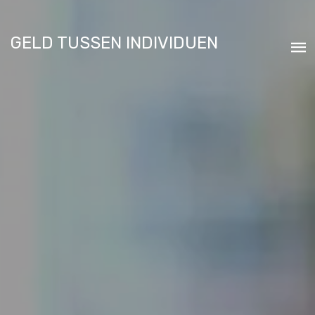
GELD TUSSEN INDIVIDUEN