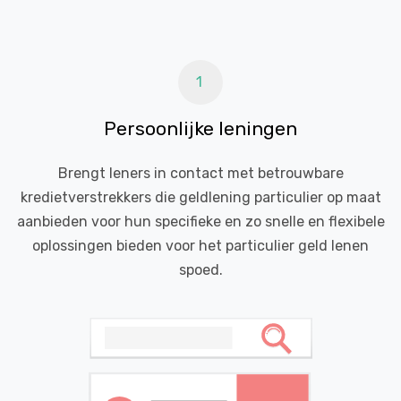
1
Persoonlijke leningen
Brengt leners in contact met betrouwbare
kredietverstrekkers die geldlening particulier op maat
aanbieden voor hun specifieke en zo snelle en flexibele
oplossingen bieden voor het particulier geld lenen
spoed.