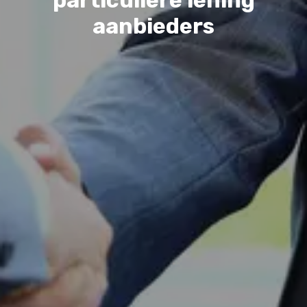
aanbieders