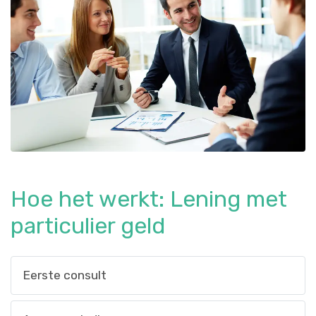
Hoe het werkt: Lening met
particulier geld
Eerste consult